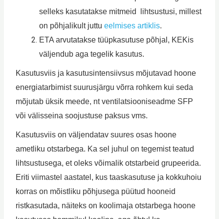
selleks kasutatakse mitmeid lihtsustusi, millest
on põhjalikult juttu
eelmises artiklis
.
ETA arvutatakse tüüpkasutuse põhjal, KEKis
väljendub aga tegelik kasutus.
Kasutusviis ja kasutusintensiivsus mõjutavad hoone
energiatarbimist suurusjärgu võrra rohkem kui seda
mõjutab üksik meede, nt ventilatsiooniseadme SFP
või välisseina soojustuse paksus vms.
Kasutusviis on väljendatav suures osas hoone
ametliku otstarbega. Ka sel juhul on tegemist teatud
lihtsustusega, et oleks võimalik otstarbeid grupeerida.
Eriti viimastel aastatel, kus taaskasutuse ja kokkuhoiu
korras on mõistliku põhjusega püütud hooneid
ristkasutada, näiteks on koolimaja otstarbega hoone