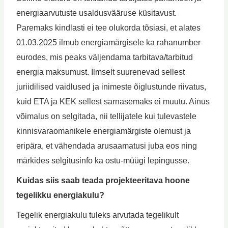
energiaarvutuste usaldusvääruse küsitavust.
Paremaks kindlasti ei tee olukorda tõsiasi, et alates
01.03.2025 ilmub energiamärgisele ka rahanumber
eurodes, mis peaks väljendama tarbitava/tarbitud
energia maksumust. Ilmselt suurenevad sellest
juriidilised vaidlused ja inimeste õiglustunde riivatus,
kuid ETA ja KEK sellest sarnasemaks ei muutu. Ainus
võimalus on selgitada, nii tellijatele kui tulevastele
kinnisvaraomanikele energiamärgiste olemust ja
eripära, et vähendada arusaamatusi juba eos ning
märkides selgitusinfo ka ostu-müügi lepingusse.
Kuidas siis saab teada projekteeritava hoone
tegelikku energiakulu?
Tegelik energiakulu tuleks arvutada tegelikult