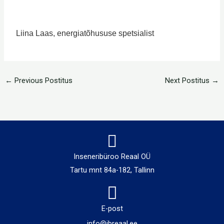
Liina Laas, energiatõhususe spetsialist
←
Previous Postitus
Next Postitus
→
Inseneribüroo Reaal OÜ
Tartu mnt 84a-182, Tallinn
E-post
info@ibreaal.ee