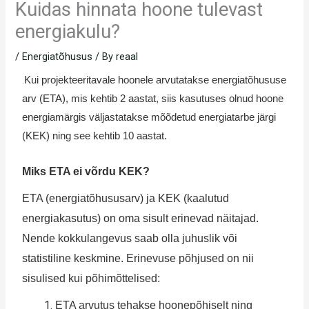
Kuidas hinnata hoone tulevast
energiakulu?
/
Energiatõhusus
/ By
reaal
.
Kui projekteeritavale hoonele arvutatakse energiatõhususe
arv (ETA), mis kehtib 2 aastat, siis kasutuses olnud hoone
energiamärgis väljastatakse mõõdetud energiatarbe järgi
(KEK) ning see kehtib 10 aastat.
Miks ETA ei võrdu KEK?
ETA (energiatõhususarv) ja KEK (kaalutud
energiakasutus) on oma sisult erinevad näitajad.
Nende kokkulangevus saab olla juhuslik või
statistiline keskmine. Erinevuse põhjused on nii
sisulised kui põhimõttelised:
ETA arvutus tehakse hoonepõhiselt ning