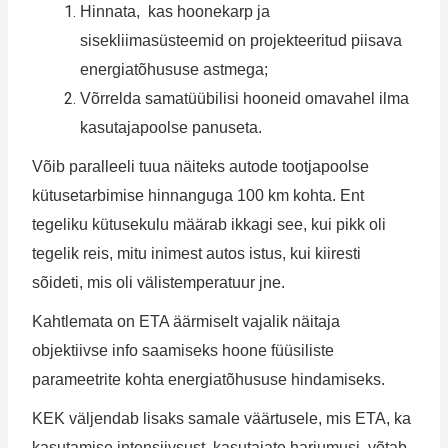
Hinnata, kas hoonekarp ja
sisekliimasüsteemid on projekteeritud piisava
energiatõhususe astmega;
Võrrelda samatüübilisi hooneid omavahel ilma
kasutajapoolse panuseta.
Võib paralleeli tuua näiteks autode tootjapoolse
kütusetarbimise hinnanguga 100 km kohta. Ent
tegeliku kütusekulu määrab ikkagi see, kui pikk oli
tegelik reis, mitu inimest autos istus, kui kiiresti
sõideti, mis oli välistemperatuur jne.
Kahtlemata on ETA äärmiselt vajalik näitaja
objektiivse info saamiseks hoone füüsiliste
parameetrite kohta energiatõhususe hindamiseks.
KEK väljendab lisaks samale väärtusele, mis ETA, ka
kasutamise intensiivsust, kasutajate harjumusi, võtab