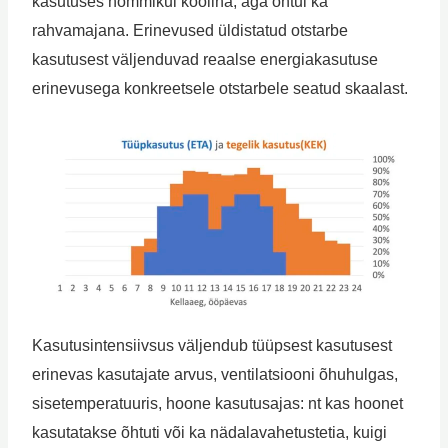
kasutuses hommikul koolina, aga õhtul ka
rahvamajana. Erinevused üldistatud otstarbe
kasutusest väljenduvad reaalse energiakasutuse
erinevusega konkreetsele otstarbele seatud skaalast.
Kasutusintensiivsus väljendub tüüpsest kasutusest
erinevas kasutajate arvus, ventilatsiooni õhuhulgas,
sisetemperatuuris, hoone kasutusajas: nt kas hoonet
kasutatakse õhtuti või ka nädalavahetustetia, kuigi