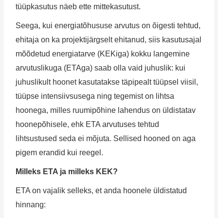
tüüpkasutus näeb ette mittekasutust.
Seega, kui energiatõhususe arvutus on õigesti tehtud,
ehitaja on ka projektijärgselt ehitanud, siis kasutusajal
mõõdetud energiatarve (KEKiga) kokku langemine
arvutuslikuga (ETAga) saab olla vaid juhuslik: kui
juhuslikult hoonet kasutatakse täpipealt tüüpsel viisil,
tüüpse intensiivsusega ning tegemist on lihtsa
hoonega, milles ruumipõhine lahendus on üldistatav
hoonepõhisele, ehk ETA arvutuses tehtud
lihtsustused seda ei mõjuta. Sellised hooned on aga
pigem erandid kui reegel.
Milleks ETA ja milleks KEK?
ETA on vajalik selleks, et anda hoonele üldistatud
hinnang: