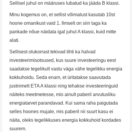
Sellisel juhul on määruses lubatud ka jääda B klassi.
Minu kogemus on, et sellist võimalust kasutab 10st
hoone omanikust vaid 1. Ilmselt on siin taga ka
pankade nõue näidata igal juhul A klassi, kuid mitte
alati.
Sellisest olukorrast tekivad tihti ka halvad
investeerimisotsused, kus suure investeeringu eest
saadakse tegelikult vastu väga vähe tegelikku energia
kokkuhoidu. Seda enam, et üritatakse saavutada
justnimelt ETA A klassi ning tehakse investeeringuid
näiteks meetmetesse, mis ainult paberil arvutusliku
energiatarvet parandavad. Kui sama raha paigutada
selles hoones mujale, mis paberil nii suurt kasu ei
näita, oleks tegelikkuses energia kokkuhoid kordades
suurem.