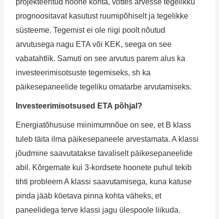
projekteeritud hoone kohta, võttes arvesse tegelikku
prognoositavat kasutust ruumipõhiselt ja tegelikke
süsteeme. Tegemist ei ole riigi poolt nõutud
arvutusega nagu ETA või KEK, seega on see
vabatahtlik. Samuti on see arvutus parem alus ka
investeerimisotsuste tegemiseks, sh ka
päikesepaneelide tegeliku omatarbe arvutamiseks.
Investeerimisotsused ETA põhjal?
Energiatõhususe miinimumnõue on see, et B klass
tuleb täita ilma päikesepaneele arvestamata. A klassi
jõudmine saavutatakse tavaliselt päikesepaneelide
abil. Kõrgemate kui 3-kordsete hoonete puhul tekib
tihti probleem A klassi saavutamisega, kuna katuse
pinda jääb köetava pinna kohta väheks, et
paneelidega terve klassi jagu ülespoole liikuda.