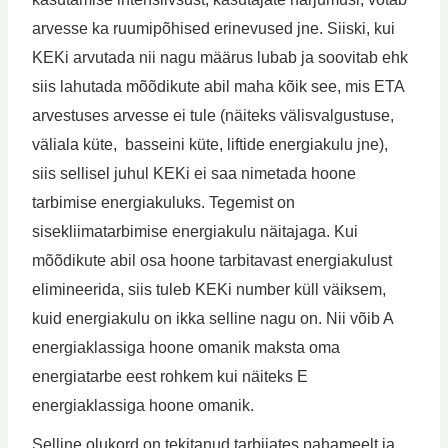
arvesse ka ruumipõhised erinevused jne. Siiski, kui
KEKi arvutada nii nagu määrus lubab ja soovitab ehk
siis lahutada mõõdikute abil maha kõik see, mis ETA
arvestuses arvesse ei tule (näiteks välisvalgustuse,
väliala küte, basseini küte, liftide energiakulu jne),
siis sellisel juhul KEKi ei saa nimetada hoone
tarbimise energiakuluks. Tegemist on
sisekliimatarbimise energiakulu näitajaga. Kui
mõõdikute abil osa hoone tarbitavast energiakulust
elimineerida, siis tuleb KEKi number küll väiksem,
kuid energiakulu on ikka selline nagu on. Nii võib A
energiaklassiga hoone omanik maksta oma
energiatarbe eest rohkem kui näiteks E
energiaklassiga hoone omanik.
Selline olukord on tekitanud tarbijates pahameelt ja